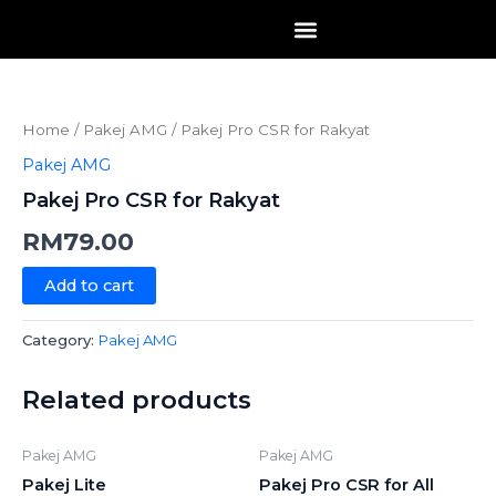
Skip
to
content
Pakej
Pro
CSR
Home
/
Pakej AMG
/ Pakej Pro CSR for Rakyat
for
Rakyat
Pakej AMG
quantity
Pakej Pro CSR for Rakyat
RM
79.00
Add to cart
Category:
Pakej AMG
Related products
Pakej AMG
Pakej AMG
Pakej Lite
Pakej Pro CSR for All