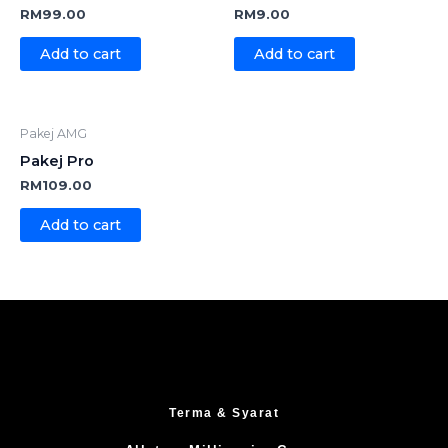
RM
99.00
RM
9.00
Add to cart
Add to cart
Pakej AMG
Pakej Pro
RM
109.00
Add to cart
Terma & Syarat